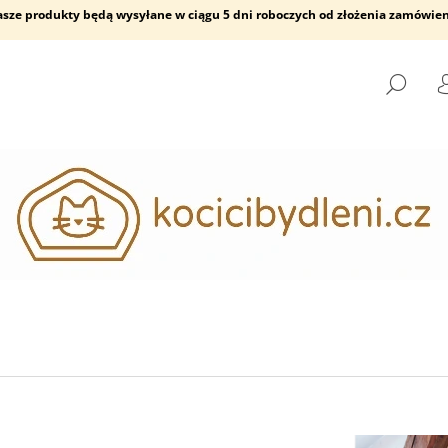
asze produkty będą wysyłane w ciągu 5 dni roboczych od złożenia zamówien
SZU
CZEGO SZUKASZ?
SZUKAJ
POLECAMY
STOPIEŃ ŚCIENNY
FRIENDS PÓŁKA