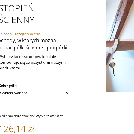
126,14 zł
363,80 zł
STOPIEŃ
ŚCIENNY
Średnia
15 ocen
Szczegóły oceny
ocena
Schody, w których można
produktu
dodać półki ścienne i podpórki.
wynosi
,0
Wybierz kolor schodów. Idealnie
na
komponuje się ze wszystkimi naszymi
5
produktami.
gwiazdek.
Kolor półki
Możemy doręczyć do:
Wybierz wariant
126,14 zł