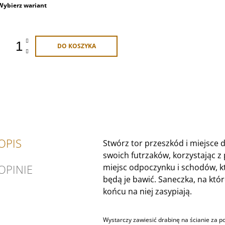
Cena
Wybierz wariant
jednostkowa:
DO KOSZYKA
OPIS
Stwórz tor przeszkód i miejsce 
swoich futrzaków, korzystając z 
OPINIE
miejsc odpoczynku i schodów, 
będą je bawić. Saneczka, na któr
końcu na niej zasypiają.
Wystarczy zawiesić drabinę na ścianie za p