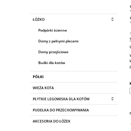
1 095,06 zł
A
S
K
Pominąć
ŁÓŻKO
E
A
kategorie
T
K
Podpórki ścienne
E
B
G
Domy z pełnymi plecami
O
O
R
C
Domy przejściowe
I
4
Z
A
Budki dla kotów
N
Y
PÓŁKI
WIEŻA KOTA
PŁYTKIE LEGOWISKA DLA KOTÓW
PUDEŁKA DO PRZECHOWYWANIA
AKCESORIA DO ŁÓŻEK