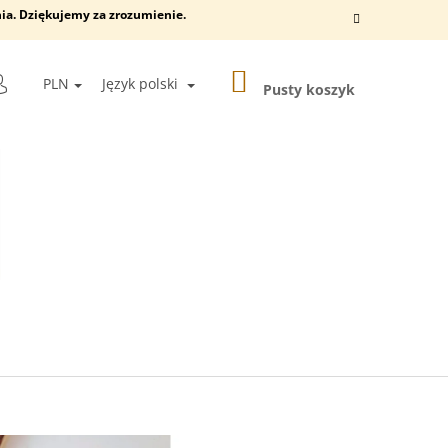
ia. Dziękujemy za zrozumienie.
KOSZYK
KAJ
PLN
Język polski
Pusty koszyk
ZALOGUJ
SIĘ
Następne
 ŚCIENNA DLA KOTÓW