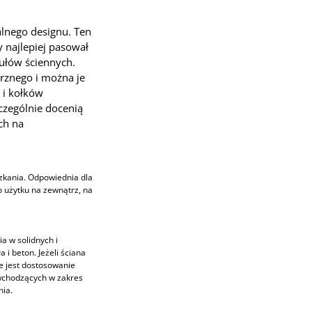
lnego designu. Ten
y najlepiej pasował
ułów ściennych.
rznego i można je
 i kołków
czególnie docenią
ch na
zkania. Odpowiednia dla
o użytku na zewnątrz, na
a w solidnych i
a i beton. Jeżeli ściana
e jest dostosowanie
 wchodzących w zakres
nia.