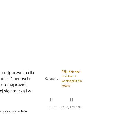
Półki ścienne i
do odpoczynku dla
drabinki do
półek ściennych,
Kategoria
:
wspinaczki dla
które naprawdę
kotów
ej się zmęczą i w
DRUK
ZADAJ PYTANIE
omocą śrub i kołków