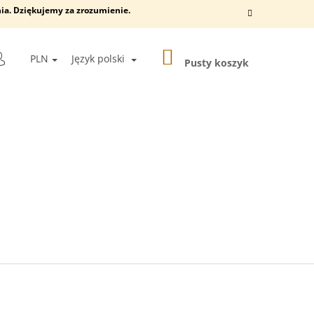
ia. Dziękujemy za zrozumienie.
KOSZYK
KAJ
PLN
Język polski
Pusty koszyk
ZALOGUJ
SIĘ
Następne
 ŚCIENNA DLA KOTÓW