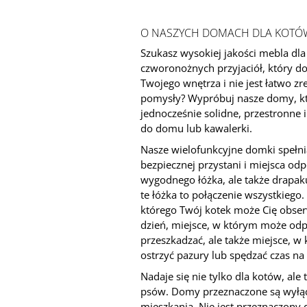
O NASZYCH DOMACH DLA KOTÓ
Szukasz wysokiej jakości mebla dla
czworonożnych przyjaciół, który d
Twojego wnętrza i nie jest łatwo z
pomysły? Wypróbuj nasze domy, któ
jednocześnie solidne, przestronne 
do domu lub kawalerki.
Nasze wielofunkcyjne domki spełni
bezpiecznej przystani i miejsca od
wygodnego łóżka, ale także drapak
te łóżka to połączenie wszystkiego. 
którego Twój kotek może Cię obse
dzień, miejsce, w którym może odpo
przeszkadzać, ale także miejsce, 
ostrzyć pazury lub spędzać czas na
Nadaje się nie tylko dla kotów, ale 
psów. Domy przeznaczone są wyłąc
mieszkania. Nie jest przeznaczony 