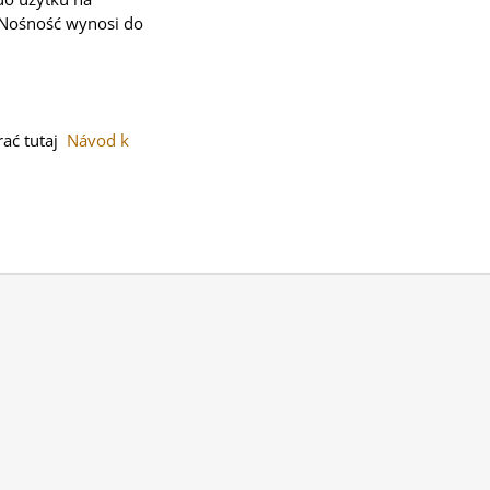
. Nośność wynosi do
rać tutaj
Návod k