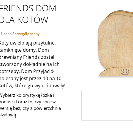
126,14 zł
363,80 zł
FRIENDS DOM
DLA KOTÓW
Średnia
11 ocen
Szczegóły oceny
ocena
Koty uwielbiają przytulne,
produktu
zamknięte domy. Dom
wynosi
,5
drewniany Friends został
na
stworzony dokładnie na ich
5
potrzeby. Dom Przyjaciół
gwiazdek.
polecany jest przez 10 na 10
kotów, które go wypróbowały!
Wybierz kolorystykę łóżka i
poduszki oraz to, czy chcesz
wersję bez, czy z powierzchnią
sizalową