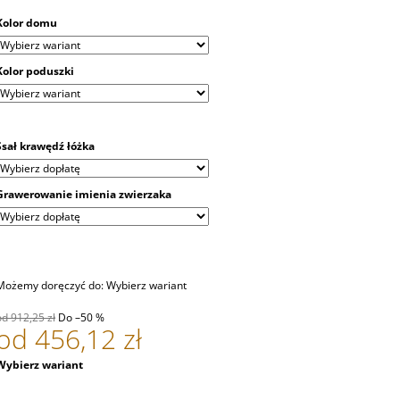
Kolor domu
Kolor poduszki
Ssał krawędź łóżka
Grawerowanie imienia zwierzaka
Możemy doręczyć do:
Wybierz wariant
od 912,25 zł
Do –50 %
od
456,12 zł
Cena
Wybierz wariant
jednostkowa: