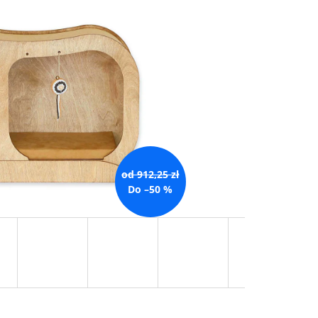
od 912,25 zł
Do –50 %