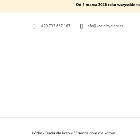
K
Przejść
Od 1 marca 2026 roku wszystkie n
do
O
Z
Z
treści
POWROTEM
POWROTEM
S
DO SKLEPU
DO SKLEPU
Z
+420 733 667 167
info@kocicibydleni.cz
Y
K
Home
Łóżko
/
Budki dla kotów
/
Friends dom dla kotów
WIEŻA DLA KOTÓW ELLIPSE
P