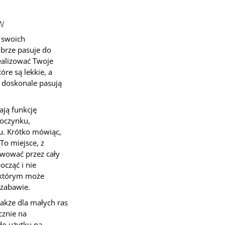
W
 swoich
obrze pasuje do
realizować Twoje
re są lekkie, a
i doskonale pasują
ają funkcję
poczynku,
u. Krótko mówiąc,
To miejsce, z
rwować przez cały
cząć i nie
w którym może
 zabawie.
także dla małych ras
znie na
do użytku na