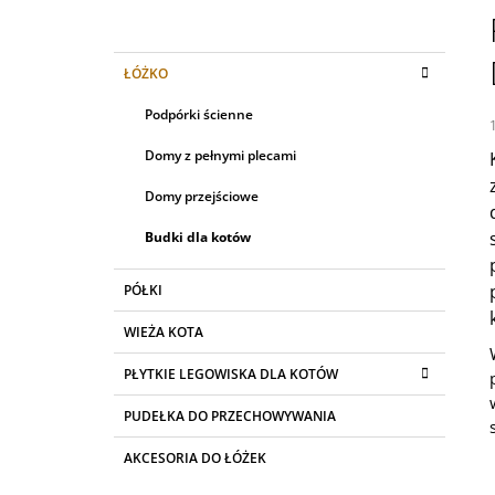
1 095,06 zł
A
S
K
Pominąć
ŁÓŻKO
E
A
kategorie
T
K
Podpórki ścienne
E
B
G
Domy z pełnymi plecami
O
O
R
C
Domy przejściowe
I
4
Z
A
Budki dla kotów
N
Y
PÓŁKI
WIEŻA KOTA
PŁYTKIE LEGOWISKA DLA KOTÓW
PUDEŁKA DO PRZECHOWYWANIA
AKCESORIA DO ŁÓŻEK