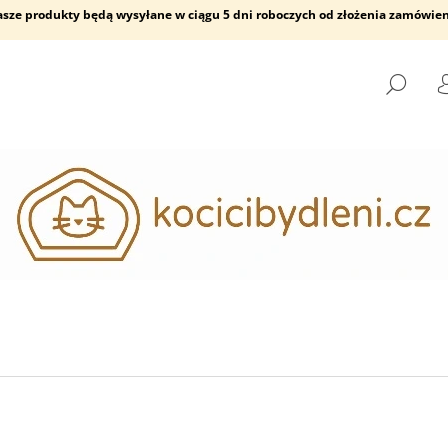
asze produkty będą wysyłane w ciągu 5 dni roboczych od złożenia zamówien
SZU
CZEGO SZUKASZ?
SZUKAJ
POLECAMY
STOPIEŃ ŚCIENNY
FRIENDS PÓŁKA