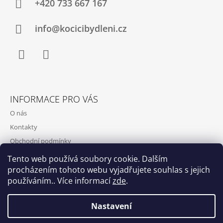
A
+420 733 667 167
T
Í
info@kocicibydleni.cz
Facebook
Instagram
INFORMACE PRO VÁS
O nás
Kontakty
Obchodní podmínky
Podmínky ochrany osobních údajů
Tento web používá soubory cookie. Dalším
procházením tohoto webu vyjadřujete souhlas s jejich
používáním.. Více informací
zde
.
Nastavení