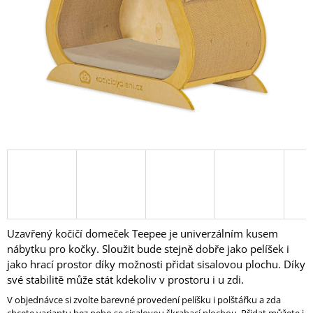
A
J
Í
T
?
HLEDAT
D
O
Uzavřený kočičí domeček Teepee je univerzálním kusem
P
nábytku pro kočky. Sloužit bude stejně dobře jako pelíšek i
O
jako hrací prostor díky možnosti přidat sisalovou plochu. Díky
R
své stabilitě může stát kdekoliv v prostoru i u zdi.
U
Č
V objednávce si zvolte barevné provedení pelíšku i polštářku a zda
U