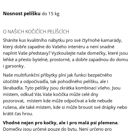
Nosnost pelíšku
do 15 kg
O NAŠICH KOČIČÍCH PELÍŠCÍCH
Sháníte kus kvalitního nábytku pro své čtyřnohé kamarády,
který dobře zapadne do Vašeho interiéru a není snadné
naplnit Vaše představy? Vyzkoušejte naše domečky, které jsou
lehké a přesto bytelné, prostorné, a dobře zapadnou do domu
i garsonky.
Naše multifunkční příbytky plní jak funkci bezpečného
útočiště a odpočívadla, tak pohodlného pelíšku, ale i
škrabadla. Tyto pelíšky jsou zkrátka kombinací všeho. Jsou
místem, odkud Vás Vaše kočička může celé dny
pozorovat,
místem kde může odpočívat a kde nebude
rušena, ale také místem, kde si může brousit své drápky nebo
krátit čas hrou.
Vhodné nejen pro kočky, ale i pro malá psí plemena
.
Domečky jsou určené pouze do bytu. Není určeno pro