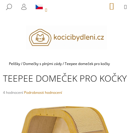
K
Přejít
NÁKUP
M
HLEDAT
na
KOŠÍK
O
PŘIHLÁŠENÍ
ZPĚT
ZPĚT
obsah
Š
Í
C
K
O
P
O
T
Domů
Pelíšky
/
Domečky s plnými zády
/
Teepee domeček pro kočky
Ř
TEEPEE DOMEČEK PRO KOČKY
E
B
U
Průměrné
4 hodnocení
Podrobnosti hodnocení
hodnocení
J
produktu
E
je
5,0
T
z
E
5
hvězdiček.
N