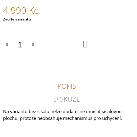
4 990 Kč
Měrná
Zvolte variantu
cena:
DO
KOŠÍKU
POPIS
DISKUZE
Na variantu bez sisalu nelze dodatečně umístit sisalovou
plochu, protože neobsahuje mechanismus pro uchycení.