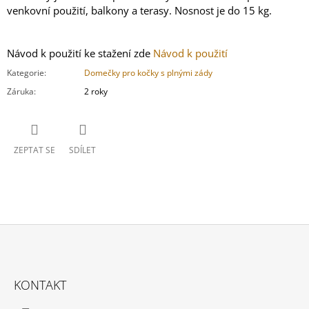
venkovní použití, balkony a terasy. Nosnost je do 15 kg.
Návod k použití ke stažení zde
Návod k použití
Kategorie
:
Domečky pro kočky s plnými zády
Záruka
:
2 roky
ZEPTAT SE
SDÍLET
Z
Á
KONTAKT
P