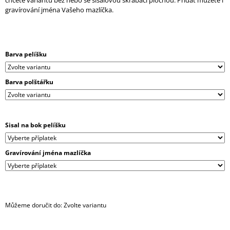
chcete variantu bez nebo se sisalovou škrabací plochou. Přidat můžete i
J
gravírování jména Vašeho mazlíčka.
E
M
E
Barva pelíšku
TEEPEE
ODPOČÍVADLO
PRO
Barva polštářku
KOČKY
NA
ZEĎ
4
Sisal na bok pelíšku
290
Kč
Gravírování jména mazlíčka
Můžeme doručit do:
Zvolte variantu