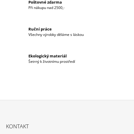
Á
Poštovné zdarma
D
Při nákupu nad 2500,-
A
C
Í
Ruční práce
P
Všechny výrobky děláme s láskou
R
V
K
Y
Ekologický materiál
V
Šetrný k životnímu prostředí
Ý
P
I
S
U
Z
Á
KONTAKT
P