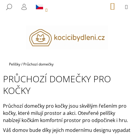
K
Přejít
NÁKUP
M
HLEDAT
na
KOŠÍK
O
PŘIHLÁŠENÍ
ZPĚT
ZPĚT
obsah
Š
Í
C
K
O
P
O
T
Domů
Pelíšky
/
Průchozí domečky
Ř
PRŮCHOZÍ DOMEČKY PRO
E
B
KOČKY
U
J
Průchozí domečky pro kočky jsou skvělým řešením pro
E
kočky, které milují prostor a akci. Otevřené pelíšky
T
nabízejí kočkám komfortní prostor pro odpočinek i hru.
E
Váš domov bude díky jejich modernímu designu vypadat
N