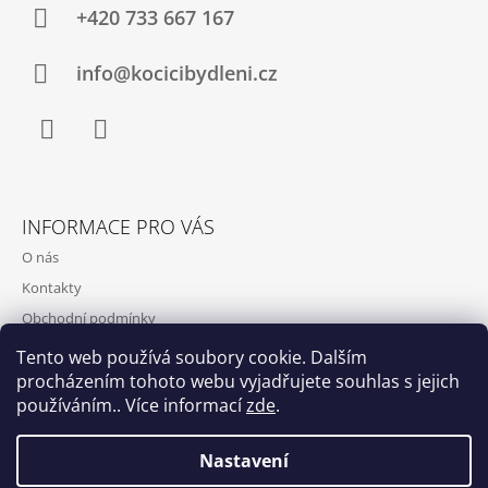
A
+420 733 667 167
T
Í
info@kocicibydleni.cz
Facebook
Instagram
INFORMACE PRO VÁS
O nás
Kontakty
Obchodní podmínky
Podmínky ochrany osobních údajů
Tento web používá soubory cookie. Dalším
procházením tohoto webu vyjadřujete souhlas s jejich
používáním.. Více informací
zde
.
Nastavení