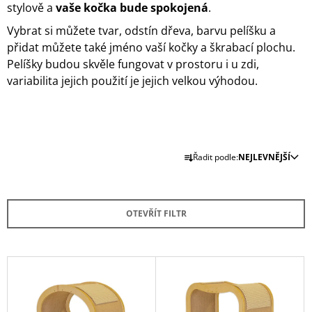
stylově a
vaše kočka bude spokojená
.
A
Vybrat si můžete tvar, odstín dřeva, barvu pelíšku a
J
přidat můžete také jméno vaší kočky a škrabací plochu.
Í
Pelíšky budou skvěle fungovat v prostoru i u zdi,
T
variabilita jejich použití je jejich velkou výhodou.
?
Ř
Řadit podle:
NEJLEVNĚJŠÍ
HLEDAT
A
Z
E
OTEVŘÍT FILTR
D
N
O
Í
P
P
O
V
R
R
Ý
U
O
P
Č
U