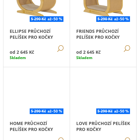
D
I
J
U
S
E
K
M
P
5 290 Kč
až
–50 %
5 290 Kč
až
–50 %
E
T
R
ELLIPSE PRŮCHOZÍ
FRIENDS PRŮCHOZÍ
Ů
O
LOVE
PELÍŠEK PRO KOČKY
PELÍŠEK PRO KOČKY
D
ODPOČÍVADLO
PRO
DETAIL
DE
U
od
2 645 Kč
od
2 645 Kč
KOČKY
K
Skladem
Skladem
NA
ZEĎ
T
2
Ů
145
Kč
Původně:
4
290
Kč
5 290 Kč
až
–50 %
5 290 Kč
až
–50 %
HOME PRŮCHOZÍ
LOVE PRŮCHOZÍ PELÍŠEK
PELÍŠEK PRO KOČKY
PRO KOČKY