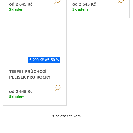
DETAIL
DE
od
2 645 Kč
od
2 645 Kč
Skladem
Skladem
5 290 Kč
až
–50 %
TEEPEE PRŮCHOZÍ
PELÍŠEK PRO KOČKY
DETAIL
od
2 645 Kč
Skladem
5
položek celkem
O
V
L