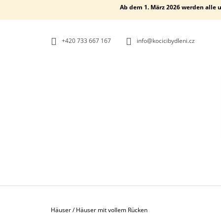
W
Zum
Ab dem 1. März 2026 werden alle u
Inhalt
A
ZURÜCK
ZURÜCK
springen
ZUM
ZUM
R
EINKAUFEN
EINKAUFEN
E
+420 733 667 167
info@kocicibydleni.cz
N
K
O
R
B
Startseite
Häuser
/
Häuser mit vollem Rücken
KATZENTURM ELLIPSE
S