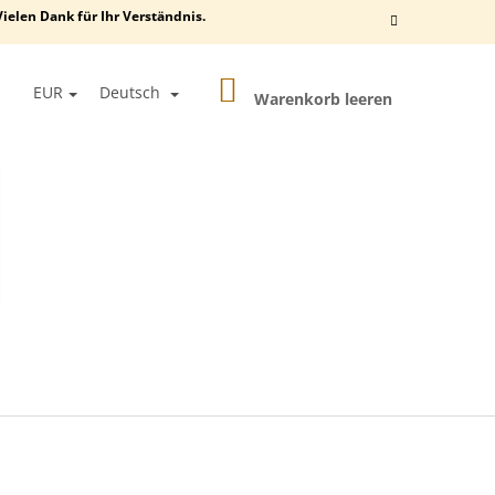
ielen Dank für Ihr Verständnis.
WARENKORB
EN
EUR
Deutsch
Warenkorb leeren
OGIN
Folgende
EGAL FÜR KATZEN