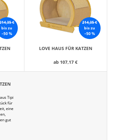
R
T
I
214,35 €
214,35 €
E
bis zu
bis zu
–50 %
–50 %
R
U
TZEN
LOVE HAUS FÜR KATZEN
N
G
ab
107,17 €
ATZEN
aus Tipi
tück für
it, eine
gen,
ßen gut