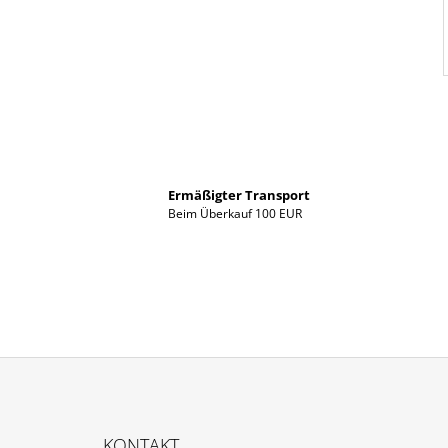
Ermäßigter Transport
Beim Überkauf 100 EUR
F
U
KONTAKT