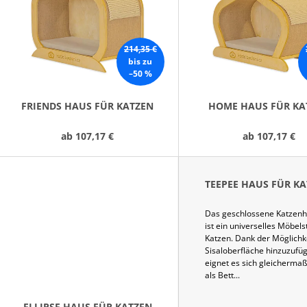
T
E
D
214,35 €
bis zu
E
–50 %
R
P
FRIENDS HAUS FÜR KATZEN
HOME HAUS FÜR KA
R
ab
107,17 €
ab
107,17 €
O
D
U
TEEPEE HAUS FÜR K
K
T
Das geschlossene Katzenh
E
ist ein universelles Möbels
Katzen. Dank der Möglichke
Sisaloberfläche hinzuzufü
eignet es sich gleicherma
als Bett...
ELLIPSE HAUS FÜR KATZEN