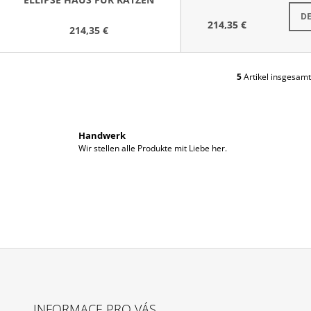
S
DE
214,35 €
214,35 €
5
Artikel insgesamt
S
T
E
U
E
Handwerk
R
Wir stellen alle Produkte mit Liebe her.
E
L
E
M
E
N
T
E
D
E
R
L
INFORMACE PRO VÁS