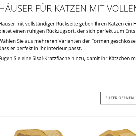
29,64 €
85,48 €
HÄUSER FÜR KATZEN MIT VOLL
Häuser mit vollständiger Rückseite geben Ihren Katzen ein 
bietet einen ruhigen Rückzugsort, der sich perfekt zum Ent
Wählen Sie aus mehreren Varianten der Formen geschlosse
dass er perfekt in Ihr Interieur passt.
Fügen Sie eine Sisal-Kratzfläche hinzu, damit Ihr Kätzchen 
FILTER ÖFFNEN
L
S