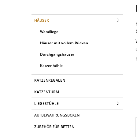
257,30 €
E
I
K
Kategorien
HÄUSER
T
A
überspringen
T
E
Wandliege
E
N
G
Häuser mit vollem Rücken
L
O
R
E
Durchgangshäuser
I
I
E
Katzenhöhle
N
S
T
KATZENREGALEN
E
KATZENTURM
LIEGESTÜHLE
AUFBEWAHRUNGSBOXEN
I
ZUBEHÖR FÜR BETTEN