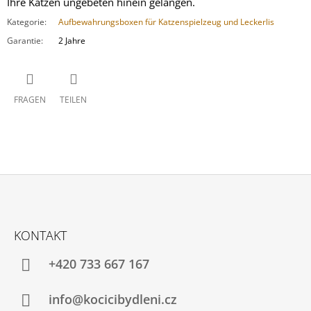
Ihre Katzen ungebeten hinein gelangen.
Kategorie
:
Aufbewahrungsboxen für Katzenspielzeug und Leckerlis
Garantie
:
2 Jahre
FRAGEN
TEILEN
F
U
KONTAKT
SS
Z
+420 733 667 167
E
I
info@kocicibydleni.cz