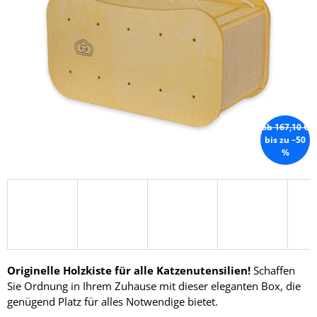
5
Sternen.
SUCHEN
W
I
ab 167,10 €
R
bis zu –50
E
%
M
P
F
E
H
L
E
N
Originelle Holzkiste für alle Katzenutensilien!
Schaffen
Sie Ordnung in Ihrem Zuhause mit dieser eleganten Box, die
FRIENDS
genügend Platz für alles Notwendige bietet.
HAUS
FÜR