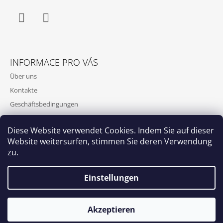
L
E
Facebook
Instagram
INFORMACE PRO VÁS
Über uns
Kontakte
Geschäftsbedingungen
Bedingungen zum Schutz personenbezogener Daten
Diese Website verwendet Cookies. Indem Sie auf dieser
Website weitersurfen, stimmen Sie deren Verwendung
zu.
Einstellungen
Katzenhäuschen.eu
Ab dem 1. März 2026 werden alle unsere Produkte innerhalb
© 2026 Katzenhäuschen.eu. Alle Rechte
Erstellt von Shoptet
von 5 Werktagen nach Bestelleingang versandt. Vielen Dank
Akzeptieren
vorbehalten.
für Ihr Verständnis.