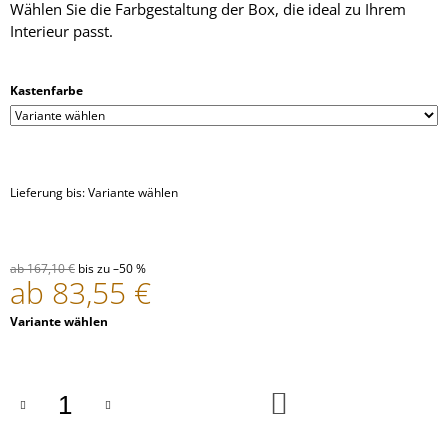
Wählen Sie die Farbgestaltung der Box, die ideal zu Ihrem
KATZEN
Interieur passt.
107,17
€
Ursprünglich:
214,35
Kastenfarbe
€
Lieferung bis:
Variante wählen
ab 167,10 €
bis zu –50 %
ab
83,55 €
Verkaufspreis:
Variante wählen
IN
DEN
WARENKORB